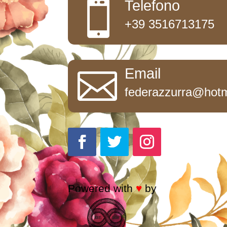
Telefono

+39 3516713175
Email

federazzurra@hotma
Powered with
♥
by