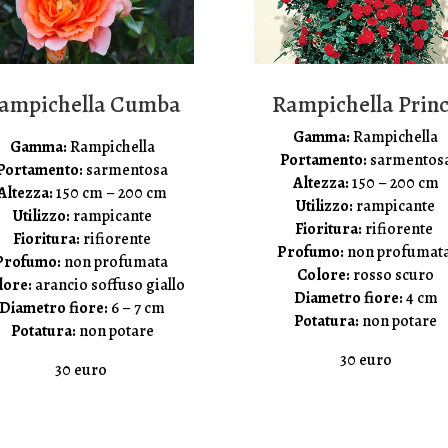
ampichella Cumba
Rampichella Prin
Gamma:
Rampichella
Gamma:
Rampichella
Portamento:
sarmentos
Portamento:
sarmentosa
Altezza:
150 – 200 cm
Altezza:
150 cm – 200 cm
Utilizzo:
rampicante
Utilizzo:
rampicante
Fioritura:
rifiorente
Fioritura:
rifiorente
Profumo:
non profumat
Profumo:
non profumata
Colore:
rosso scuro
lore:
arancio soffuso giallo
Diametro fiore:
4 cm
Diametro fiore:
6 – 7 cm
Potatura:
non potare
Potatura:
non potare
30 euro
30 euro